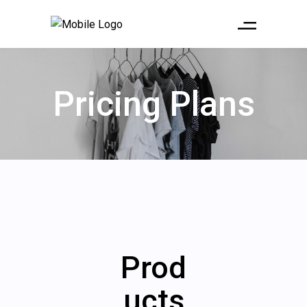
Pricing Plans
Prod
ucts