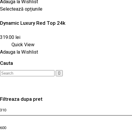
Adauga la Wishlist
Selectează opțiunile
Dynamic Luxury Red Top 24k
319.00
lei
Quick View
Adauga la Wishlist
Cauta
Search
for:
Filtreaza dupa pret
Preț
minim
Preț