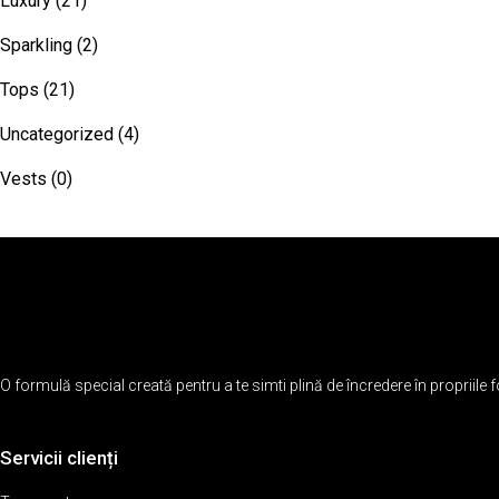
Luxury
(21)
Sparkling
(2)
Tops
(21)
Uncategorized
(4)
Vests
(0)
O formulă special creată pentru a te simti plină de încredere în propriile f
Servicii clienți